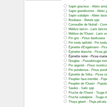
Sapin gracieux -
Abies amab
Sapin grandissime -
Abies 
Sapin subalpin -
Abies lasi
Bouleaux -
Betula spp.
Cornouiller de Nuttall -
Cornu
Mélèze laricin -
Larix laricin
Mélèze de l'Ouest -
Larix oc
Pin gris -
Pinus banksiana
Pin tordu latifolié - Pin tordu
Épinette d'Engelmann -
Pic
Épinette blanche -
Picea gl
Épinette noire -
Picea mari
Douglas -
Pseudotsuga men
Pin argenté -
Pinus montico
Pin ponderosa -
Pinus pond
Épinette de Sitka -
Picea si
Peuplier faux-tremble -
Popu
Peuplier de l'Ouest -
Populu
Saules -
Salix spp.
Pruche de l'Ouest -
Tsuga h
Pruche subalpine -
Tsuga m
Thuya géant -
Thuja plicata