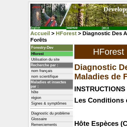
Dévelop
f
English
MMPNW
MCA
Accueil
>
HForest
> Diagnostic Des A
Forêts
Forestry-Dev
HForest
Hforest
Utilisation du site
Diagnostic De
Recherche par :
nom français
Maladies de 
nom scientifique
Maladies et insectes
par :
INSTRUCTIONS
hôte
région
Les Conditions 
Signes & symptômes
Diagnostic du problème
Glossaire
Hôte Espèces (C
Remerciements