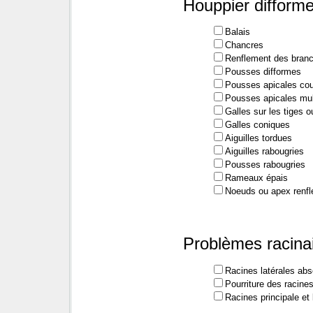
Houppier difform
Balais
Chancres
Renflement des branc
Pousses difformes
Pousses apicales co
Pousses apicales mul
Galles sur les tiges 
Galles coniques
Aiguilles tordues
Aiguilles rabougries
Pousses rabougries
Rameaux épais
Noeuds ou apex renfl
Problèmes racina
Racines latérales ab
Pourriture des racine
Racines principale et 