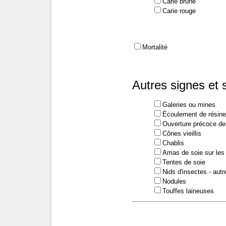
Carie brune
Carie rouge
Mortalité
Autres signes et
Galeries ou mines
Écoulement de résine
Ouverture précoce d
Cônes vieillis
Chablis
Amas de soie sur les
Tentes de soie
Nids d'insectes - aut
Nodules
Touffes laineuses