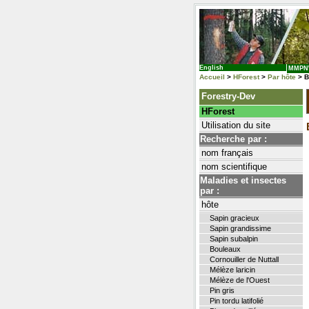
English
MMP
Accueil
>
HForest
>
Par hôte
> B
Forestry-Dev
HForest
Utilisation du site
Recherche par :
nom français
nom scientifique
Maladies et insectes
par :
hôte
Sapin gracieux
Sapin grandissime
Sapin subalpin
Bouleaux
Cornouiller de Nuttall
Mélèze laricin
Mélèze de l'Ouest
Pin gris
Pin tordu latifolié