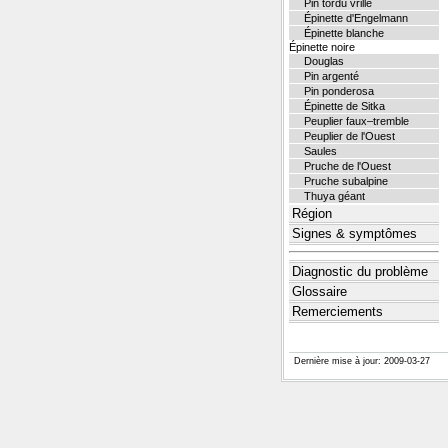
Pin tordu vrillé
Épinette d'Engelmann
Épinette blanche
Épinette noire
Douglas
Pin argenté
Pin ponderosa
Épinette de Sitka
Peuplier faux–tremble
Peuplier de l'Ouest
Saules
Pruche de l'Ouest
Pruche subalpine
Thuya géant
Région
Signes & symptômes
Diagnostic du problème
Glossaire
Remerciements
Dernière mise à jour: 2009-03-27