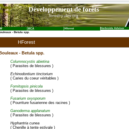
Développement de forêts
forestry-dev.org
Herbicide Advisor
NW
MCA
Hforest
ouleaux - Betula spp.
HForest
Bouleaux - Betula spp.
Columnocystis abietina
( Parasites de blessures )
Echinodontium tinctorium
( Caries du coeur véritables )
Fomitopsis pinicola
( Parasites de blessures )
Fusarium oxysporum
( Pourriture fusarienne des racines )
Ganoderma applanatum
( Parasites de blessures )
Hyphantria cunea
( Chenille à tente estivale )