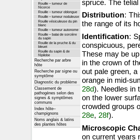
spruce. The telial 
Rouille – tumeur de
l'écorce
Rouille – tumeur oblongue
Distribution
: Th
Rouille – tumeur noduleuse
Rouille vésiculeuse du pin
the range of its h
blanc
Rouille – tumeur autonome
Identification
: S
Rouille – balai de sorcière
du sapin
Rouille de la pruche & du
conspicuous, per
bleuet
Rouille du sapin & de
These may be up 
l'épilobe
Recherche par arbre
in the crown of th
hôte
out pale green, a 
Recherche par signe ou
symptôme
orange in mid-su
Diagnostic du problème
28d
). Needles in 
Classement de
pathogènes selon des
on the lower surf
signes & symptômes
communs
crowded groups of
Index hôte–
champignons
28e
,
28f
).
Noms anglais & latins
des plantes hôtes
Microscopic Cha
on current years