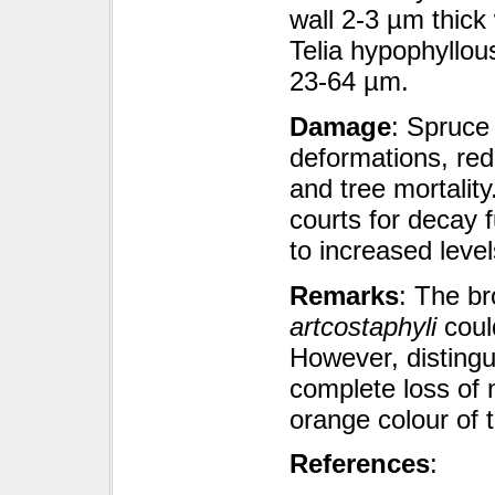
wall 2-3 µm thick
Telia hypophyllou
23-64 µm.
Damage
: Spruce
deformations, re
and tree mortalit
courts for decay 
to increased leve
Remarks
: The b
artcostaphyli
could
However, distingui
complete loss of 
orange colour of 
References
: