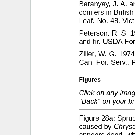
Baranyay, J. A. a
conifers in Britis
Leaf. No. 48. Vict
Peterson, R. S. 1
and fir. USDA For
Ziller, W. G. 197
Can. For. Serv., P
Figures
Click on any image
"Back" on your br
Figure 28a: Spru
caused by
Chryso
appears dead, wit