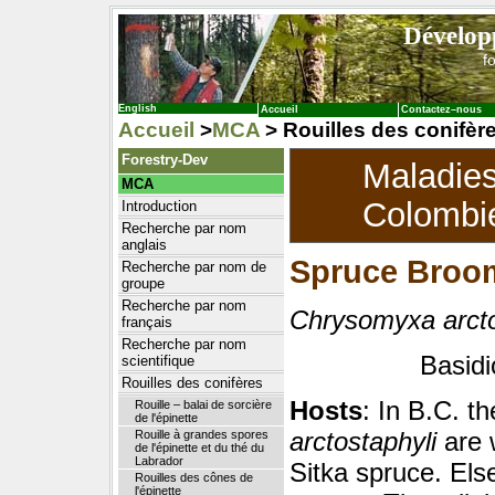
Dévelop
f
English
Accueil
Contactez–nous
Accueil
>
MCA
> Rouilles des conifères
Forestry-Dev
Maladie
MCA
Colombie
Introduction
Recherche par nom
anglais
Spruce Broo
Recherche par nom de
groupe
Recherche par nom
Chrysomyxa arcto
français
Recherche par nom
Basidi
scientifique
Rouilles des conifères
Hosts
: In B.C. t
Rouille – balai de sorcière
de l'épinette
arctostaphyli
are 
Rouille à grandes spores
de l'épinette et du thé du
Labrador
Sitka spruce. Els
Rouilles des cônes de
l'épinette