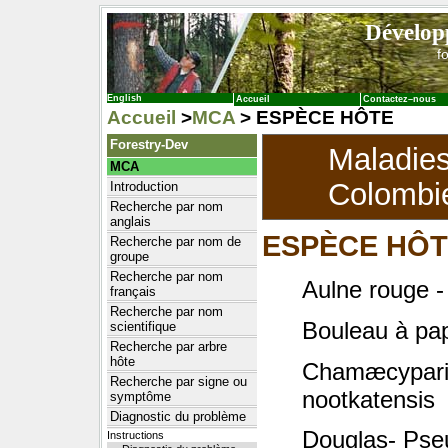
Dévelop
f
English
Accueil
Contactez–nous
Accueil
>
MCA
> ESPÈCE HÔTE
Forestry-Dev
Maladie
MCA
Colombie
Introduction
Recherche par nom
anglais
ESPÈCE HÔ
Recherche par nom de
groupe
Recherche par nom
Aulne rouge -
français
Recherche par nom
Bouleau à pap
scientifique
Recherche par arbre
hôte
Chamæcyparis
Recherche par signe ou
nootkatensis
symptôme
Diagnostic du problème
Douglas- Pse
Instructions