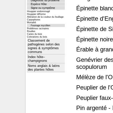
Diagnostic du problème
Espèce Hôte
Épinette blan
Signe ou symptôme
Houppier endommagé
Houppier difforme
Épinette d'En
Altération de la couleur du feuillage
Carpophores
Mortalité
Feutrage mycélien
Épinette de Si
Problèmes racinaires
Rouilles
Caries du bois
Colorations du bois
Épinette noir
Classement de
pathogènes selon des
Érable à gran
signes & symptômes
communs
Index hôte–
Genévrier de
champignons
scopulorum
Noms anglais & latins
des plantes hôtes
Mélèze de l'Ou
Peuplier de l
Peuplier faux
Pin argenté -