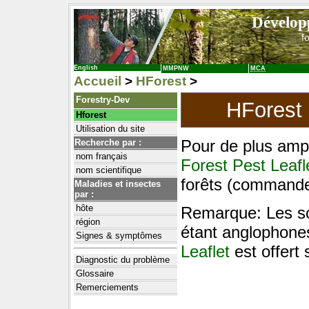
Dévelop
f
English
MMPNW
MCA
Accueil
>
HForest
>
Forestry-Dev
HForest
Hforest
Utilisation du site
Pour de plus amp
Recherche par :
nom français
Forest Pest Leafl
nom scientifique
forêts (commander
Maladies et insectes
par :
hôte
Remarque: Les sci
région
étant anglophone
Signes & symptômes
Leaflet
est offert
Diagnostic du problème
Glossaire
Remerciements