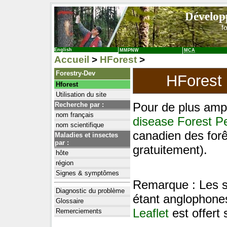
Dévelop
f
English
MMPNW
MCA
Accueil
>
HForest
>
Forestry-Dev
HForest
Hforest
Utilisation du site
Pour de plus amp
Recherche par :
nom français
disease Forest Pe
nom scientifique
canadien des for
Maladies et insectes
par :
gratuitement).
hôte
région
Signes & symptômes
Remarque : Les sc
Diagnostic du problème
étant anglophone
Glossaire
Leaflet
est offert
Remerciements